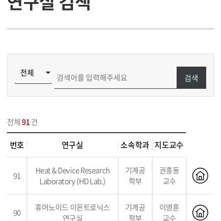
연구실 검색
검색
전체
91
건
번호
연구실
소속학과
지도교수
Heat & Device Research
기계공
권흥동
91
Laboratory (HD Lab.)
학부
교수
휴머노이드 이온트로닉스
기계공
이영훈
90
연구실
학부
교수