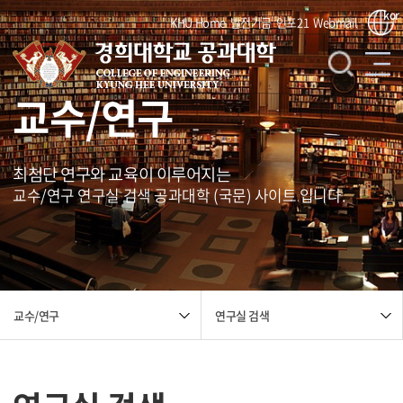
kor
KHU Home
발전기금
인포21
Webmail
교수/연구
최첨단 연구와 교육이 이루어지는
교수/연구 연구실 검색 공과대학 (국문) 사이트 입니다.
연구실 검색
교수/연구