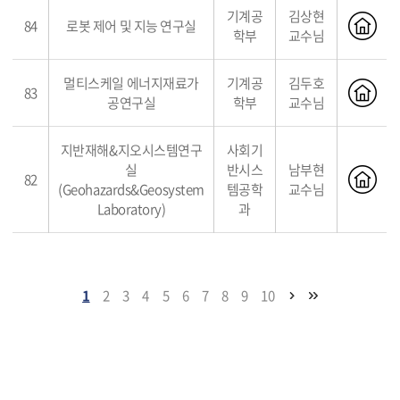
기계공
김상현
84
로봇 제어 및 지능 연구실
학부
교수님
멀티스케일 에너지재료가
기계공
김두호
83
공연구실
학부
교수님
지반재해&지오시스템연구
사회기
실
반시스
남부현
82
(Geohazards&Geosystem
템공학
교수님
Laboratory)
과
1
2
3
4
5
6
7
8
9
10