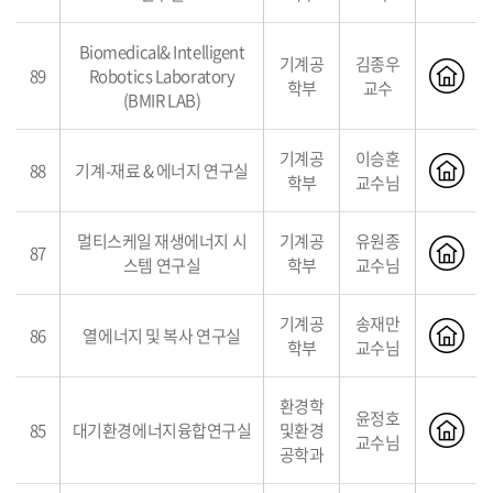
Biomedical& Intelligent
기계공
김종우
89
Robotics Laboratory
학부
교수
(BMIR LAB)
기계공
이승훈
88
기계-재료 & 에너지 연구실
학부
교수님
멀티스케일 재생에너지 시
기계공
유원종
87
스템 연구실
학부
교수님
기계공
송재만
86
열에너지 및 복사 연구실
학부
교수님
환경학
윤정호
85
대기환경에너지융합연구실
및환경
교수님
공학과