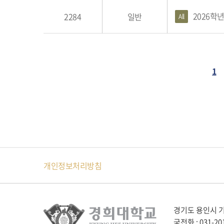
2026학
2284
일반
All
1
다음페이지
마지막페이
개인정보처리방침
경기도 용인시 기흥
국전화 : 031-20