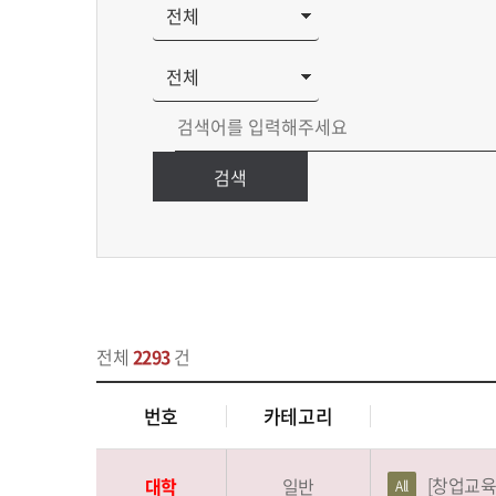
검색
전체
2293
건
번호
카테고리
[창업교육
대학
일반
All