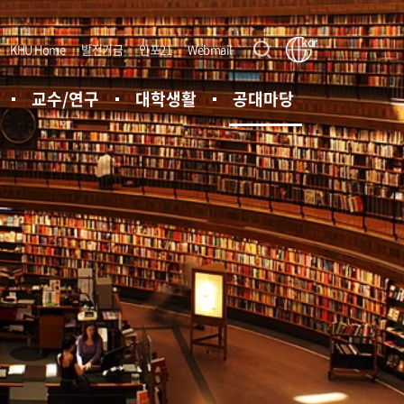
kor
KHU Home
발전기금
인포21
Webmail
교수/연구
대학생활
공대마당