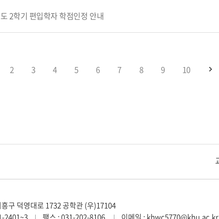
년도 2학기 편입학자 학점인정 안내
2
3
4
5
6
7
8
9
10
지
교내주요사이트
경희대학교 관련기관
구 덕영대로 1732 공학관 (우)17104
1-2401~3
팩스 : 031-202-8106
이메일 : khwc5770@khu.ac.kr