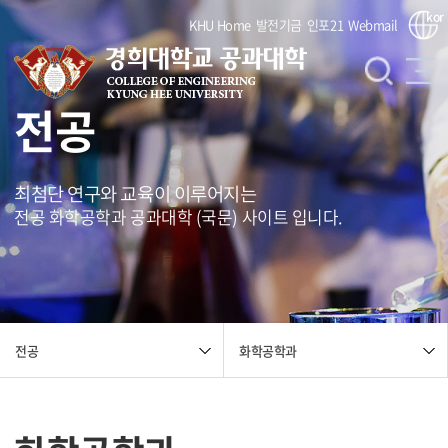
kor
KHU Home
발전기금
인포21
Webmail
전공
최첨단 연구와 교육이 이루어지는
전공 화학공학과 공과대학 (국문) 사이트 입니다.
화학공학과
전공