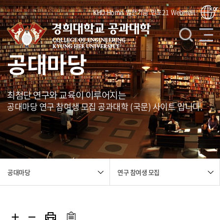
kor
KHU Home
발전기금
인포21
Webmail
공대마당
최첨단 연구와 교육이 이루어지는
공대마당 연구 참여생 모집 공과대학 (국문) 사이트 입니다.
연구 참여생 모집
공대마당