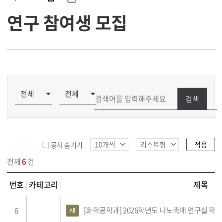
연구 참여생 모집
검색
적용
공지 숨기기
전체
6
건
번호
카테고리
제목
 연구 참여생 모집 목록
[화학공학과] 2026학년도 나노촉매 연구실 학부
6
All